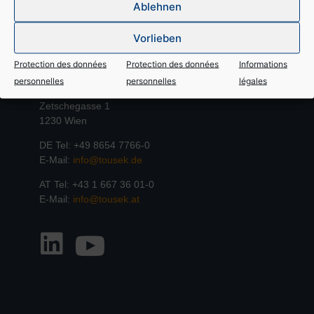
Ablehnen
Pour le marché français
Vorlieben
Protection des données
Protection des données
Informations
Contact
personnelles
personnelles
légales
Tousek Ges.m.b.H
Zetschegasse 1
1230 Wien
DE Tel: +49 8654 7766-0
E-Mail:
info@tousek.de
AT Tel: +43 1 667 36 01-0
E-Mail:
info@tousek.at