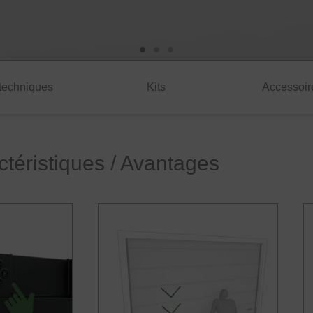
 techniques
Kits
Accessoi
 GTZ
téristiques / Avantages
culantes, coulissantes et sectionnelles