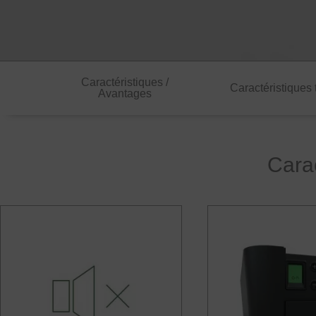
Caractéristiques /
Caractéristiques
Avantages
La série
Carac
L´automatisme pour portes bas