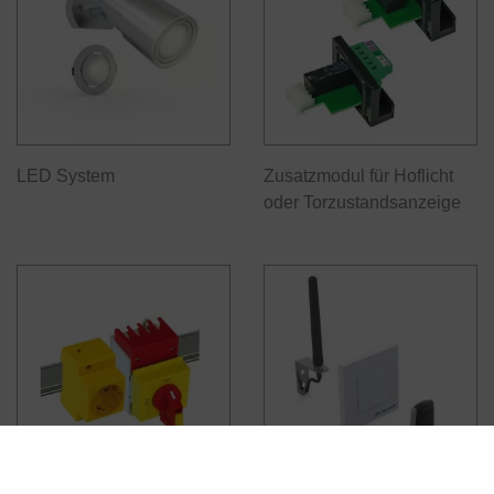
LED System
Zusatzmodul für Hoflicht
oder Torzustandsanzeige