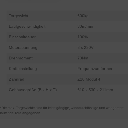
Torgewicht
600kg
Laufgeschwindigkeit
30m/min
Einschaltdauer
100%
Motorspannung
3 x 230V
Drehmoment
70Nm
Krafteinstellung
Frequenzumformer
Zahnrad
Z20 Modul 4
Gehäusegröße (B x H x T)
610 x 530 x 211mm
*Die max. Torgewichte sind für leichtgängige, winddurchlässige und waagerecht
laufende Tore angegeben.