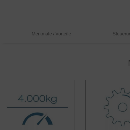
Merkmale / Vorteile
Steueru
TPS 40
Bärenstark und schnell