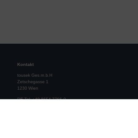
Kontakt
tousek Ges.m.b.H
Zetschegasse 1
1230 Wien
DE Tel: +49 8654 7766-0
E-Mail:
info@tousek.de
AT Tel: +43 1 667 36 01-0
E-Mail:
info@tousek.at