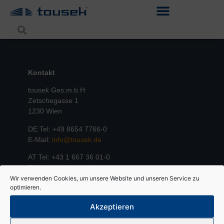
Kontakt
tousek Ges.m.b.H
Zetschegasse 1
1230 Wien
DE Tel: +49 8654 7766-0
E-Mail:
info@tousek.de
AT Tel: +43 1 667 36 01-0
E-Mail:
info@tousek.at
Wir verwenden Cookies, um unsere Website und unseren Service zu
optimieren.
Akzeptieren