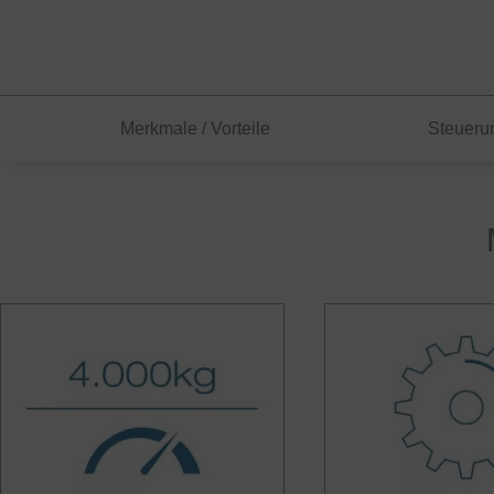
Merkmale / Vorteile
Steueru
TPS 40
Bärenstark und schnell