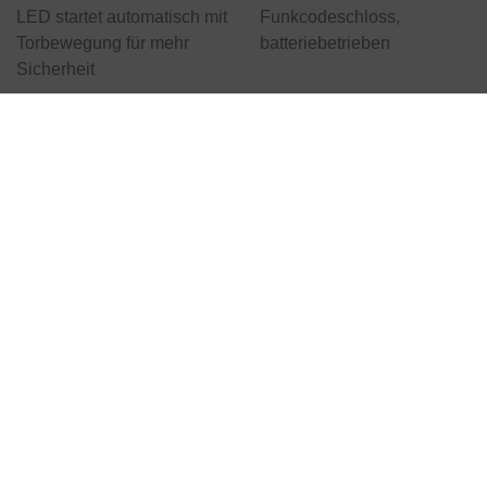
LED startet automatisch mit
Funkcodeschloss,
Torbewegung für mehr
batteriebetrieben
Sicherheit
Sicherheitseinrichtungen
Funk