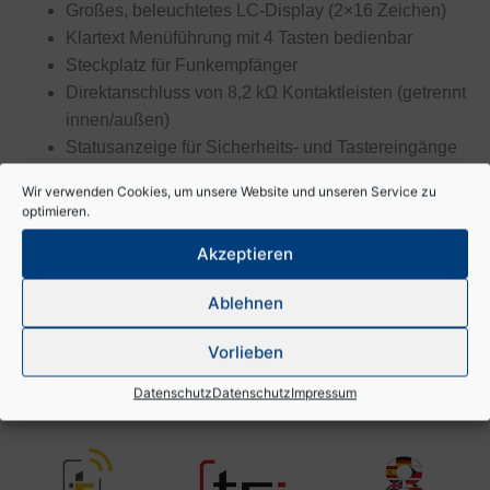
Großes, beleuchtetes LC-Display (2×16 Zeichen)
Klartext Menüführung mit 4 Tasten bedienbar
Steckplatz für Funkempfänger
Direktanschluss von 8,2 kΩ Kontaktleisten (getrennt
innen/außen)
Statusanzeige für Sicherheits- und Tastereingänge
Selbstüberwachung der Lichtschranke
Wir verwenden Cookies, um unsere Website und unseren Service zu
Einstellbarer Sanftstopp
optimieren.
Betriebsfunktionen wählbar (Impuls, Automatik,
Akzeptieren
Totmann)
Frei einstellbare Teilöffnung für Fußgänger auch bei
Ablehnen
Betrieb mit einem Flügel
Teilöffnung auch über Funk bedienbar
Vorlieben
Auslesbarer Speicher der letzten 800 Zyklen
Datenschutz
Datenschutz
Impressum