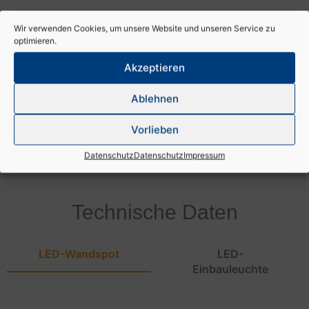
Wir verwenden Cookies, um unsere Website und unseren Service zu
optimieren.
ST LED RS 868
Akzeptieren
Verschiedene Modi über Handsendertasten direkt
ansteuerbar
Ablehnen
Hartes und sanftes Ein- bzw. Ausschalten
Hochwertige steckbare Kabelverbindungen in
Vorlieben
verschiedenen Längen
Datenschutz
Datenschutz
Impressum
Technische Daten
LED-Wandspot
LED-
Einbauleuchte