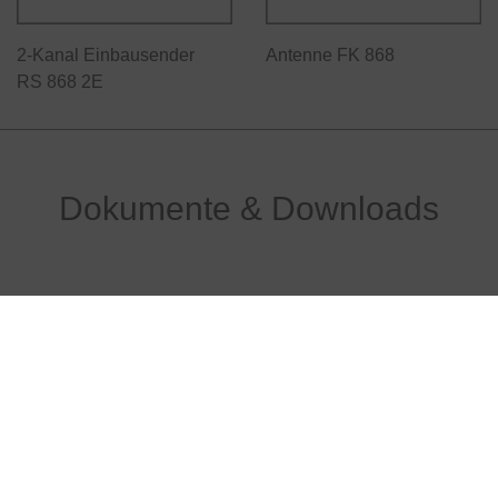
2-Kanal Einbausender
Antenne FK 868
RS 868 2E
Dokumente & Downloads