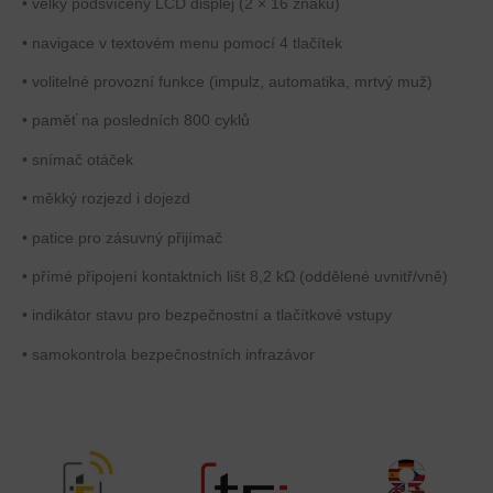
• velký podsvícený LCD displej (2 × 16 znaků)
• navigace v textovém menu pomocí 4 tlačítek
• volitelné provozní funkce (impulz, automatika, mrtvý muž)
• paměť na posledních 800 cyklů
• snímač otáček
• měkký rozjezd i dojezd
• patice pro zásuvný přijímač
• přímé připojení kontaktních lišt 8,2 kΩ (oddělené uvnitř/vně)
• indikátor stavu pro bezpečnostní a tlačítkové vstupy
• samokontrola bezpečnostních infrazávor