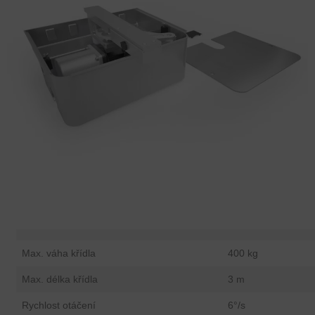
Max. váha křídla
400 kg
Max. délka křídla
3 m
Rychlost otáčení
6°/s