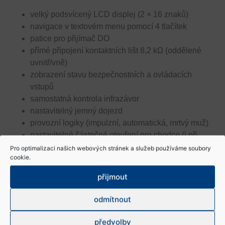
velký podsvícený LCD displej (2 × 16 znaků)
navigace v textovém menu pomocí 4 tlačítek
patice pro přijímač DO
přímé připojení kontaktních lišt 8,2 k
Ω
(oddělené
uvnitř/vně)
zobrazení stavu bezpečnostních a ovládacích
vstupů
samostatná kontrola infrazávor
nastavitelný jemný dojezd
provozní logiky (impulzní, automatická, mrtvý muž)
nastavitelné částečné otevření pro chodce (i při
provozu s jedním křídlem)
Pro optimalizaci našich webových stránek a služeb používáme soubory
cookie.
částečné otevření lze ovládat i dálkovým ovladačem
paměť až na 800 cyklů
přijmout
odmítnout
předvolby