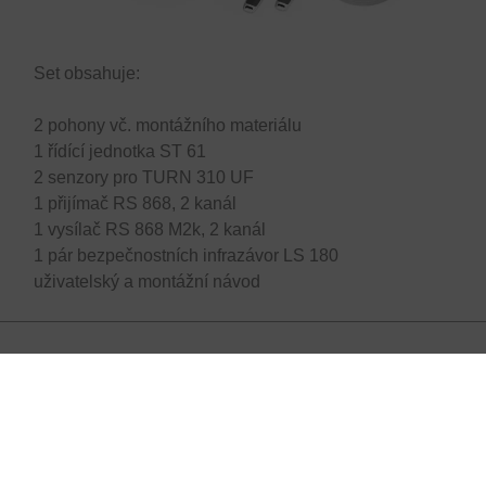
Set obsahuje:
2 pohony vč. montážního materiálu
1 řídící jednotka ST 61
2 senzory pro TURN 310 UF
1 přijímač RS 868, 2 kanál
1 vysílač RS 868 M2k, 2 kanál
1 pár bezpečnostních infrazávor LS 180
uživatelský a montážní návod
Volitelné příslušenství