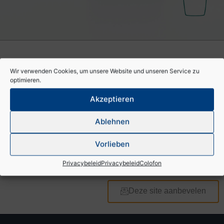
BT 40
Handzenders
Radiosysteem met vaste code
Wir verwenden Cookies, um unsere Website und unseren Service zu
optimieren.
Akzeptieren
Ontvangers en toebehoren
Ablehnen
Vorlieben
Documenten & downloads
Privacybeleid
Privacybeleid
Colofon
Deze site aanbevelen